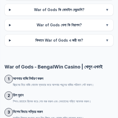
War of Gods কি মোবাইল ফ্রেন্ডলি?
▼
War of Gods খেলা কি নিরাপদ?
▼
কিভাবে War of Gods এ জয়ী হব?
▼
War of Gods - BengalWin Casino | খেলুন এখনই
আপনার বাজি নির্ধারণ করুন
1
স্ক্রিনের নিচে বাজি বোতাম ব্যবহার করে আপনার পছন্দের বাজির পরিমাণ সেট করুন।
রিল ঘুরান
2
স্পিন বোতামে ক্লিক করে গেম শুরু করুন এবং দেবতাদের শক্তি আনলক করুন।
বিশেষ ফিচার সক্রিয় করুন
3
স্ক্যাটার সিম্বল সংগ্রহ করে ফ্রি স্পিন এবং বোনাস রাউন্ড আনলক করুন।