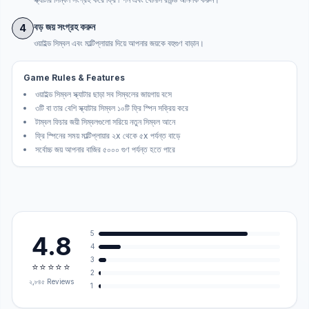
বড় জয় সংগ্রহ করুন
4
ওয়াইল্ড সিম্বল এবং মাল্টিপ্লায়ার দিয়ে আপনার জয়কে বহুগুণ বাড়ান।
Game Rules & Features
ওয়াইল্ড সিম্বল স্ক্যাটার ছাড়া সব সিম্বলের জায়গায় বসে
৩টি বা তার বেশি স্ক্যাটার সিম্বল ১০টি ফ্রি স্পিন সক্রিয় করে
টাম্বল ফিচার জয়ী সিম্বলগুলো সরিয়ে নতুন সিম্বল আনে
ফ্রি স্পিনের সময় মাল্টিপ্লায়ার ২x থেকে ৫x পর্যন্ত বাড়ে
সর্বোচ্চ জয় আপনার বাজির ৫০০০ গুণ পর্যন্ত হতে পারে
5
4.8
4
3
⭐⭐⭐⭐⭐
2
২,৮৪৫ Reviews
1