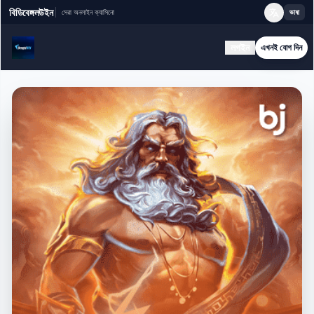
বিডিবেঙ্গলউইন
সেরা অনলাইন ক্যাসিনো
ভাষা
লগইন
এখনই যোগ দিন