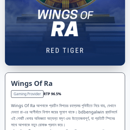
▶
Wings Of Ra
Gaming Provider
RTP 96.5%
Wings Of Ra আপনাকে প্রাচীন মিশরের রহস্যময় পৃথিবীতে নিয়ে যায়, যেখানে
দেবতা রা-এর আশীর্বাদে বিশাল জয়ের সুযোগ থাকে। bdbengalwin প্ল্যাটফর্মে
এই গেমটি খেলার অভিজ্ঞতা অত্যন্ত মসৃণ এবং উত্তেজনাপূর্ণ, যা প্রতিটি স্পিনের
সাথে আপনাকে নতুন রোমাঞ্চ প্রদান করে।