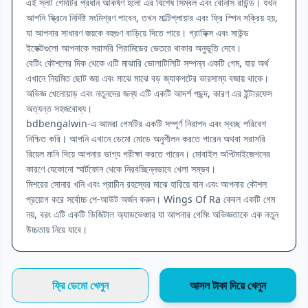
এই স্লট গেমটির প্রধান আকর্ষণ হলো এর বিশেষ সিম্বল এবং বোনাস রাউন্ড। যখন
আপনি স্ক্রিনে নির্দিষ্ট সংমিশ্রণ পাবেন, তখন মাল্টিপ্লায়ার এবং ফ্রি স্পিন সক্রিয় হয়,
যা আপনার সাধারণ জয়কে বহুগুণ বাড়িয়ে দিতে পারে। গ্রাফিক্স এবং সাউন্ড
ইফেক্টগুলো আপনাকে সরাসরি পিরামিডের ভেতরে থাকার অনুভূতি দেবে।
বেটিং কৌশলের দিক থেকে এটি মাঝারি ভোলাটিলিটি সম্পন্ন একটি গেম, যার অর্থ
এখানে নিয়মিত ছোট জয় এবং মাঝে মাঝে বড় জ্যাকপটের ভারসাম্য বজায় থাকে।
অভিজ্ঞ খেলোয়াড় এবং নতুনদের জন্য এটি একটি আদর্শ পছন্দ, কারণ এর ইন্টারফেস
অত্যন্ত সহজবোধ্য।
bdbengalwin-এ আমরা গেমটির একটি সম্পূর্ণ নিরাপদ এবং স্বচ্ছ পরিবেশ
নিশ্চিত করি। আপনি এখানে ডেমো মোডে অনুশীলন করতে পারেন অথবা সরাসরি
রিয়েল মানি দিয়ে আপনার ভাগ্য পরীক্ষা করতে পারেন। মোবাইল অপ্টিমাইজেশনের
কারণে যেকোনো স্মার্টফোন থেকে নিরবচ্ছিন্নভাবে খেলা সম্ভব।
মিশরের সোনার খনি এবং প্রাচীন রহস্যের মাঝে হারিয়ে যান এবং আপনার কৌশল
প্রয়োগ করে সর্বোচ্চ পে-আউট অর্জন করুন। Wings Of Ra কেবল একটি গেম
নয়, বরং এটি একটি ডিজিটাল অ্যাডভেঞ্চার যা আপনার গেমিং অভিজ্ঞতাকে এক নতুন
উচ্চতায় নিয়ে যাবে।
ফ্রি ডেমো খেলুন
আসল টাকা দিয়ে খেলুন