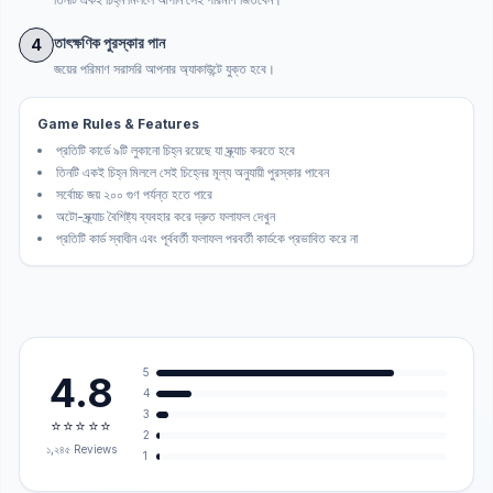
তাৎক্ষণিক পুরস্কার পান
4
জয়ের পরিমাণ সরাসরি আপনার অ্যাকাউন্টে যুক্ত হবে।
Game Rules & Features
প্রতিটি কার্ডে ৯টি লুকানো চিহ্ন রয়েছে যা স্ক্র্যাচ করতে হবে
তিনটি একই চিহ্ন মিললে সেই চিহ্নের মূল্য অনুযায়ী পুরস্কার পাবেন
সর্বোচ্চ জয় ২০০ গুণ পর্যন্ত হতে পারে
অটো-স্ক্র্যাচ বৈশিষ্ট্য ব্যবহার করে দ্রুত ফলাফল দেখুন
প্রতিটি কার্ড স্বাধীন এবং পূর্ববর্তী ফলাফল পরবর্তী কার্ডকে প্রভাবিত করে না
5
4.8
4
3
⭐⭐⭐⭐⭐
2
১,২৪৫ Reviews
1