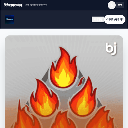
বিডিবেঙ্গলউইন
সেরা অনলাইন ক্যাসিনো
ভাষা
লগইন
এখনই যোগ দিন