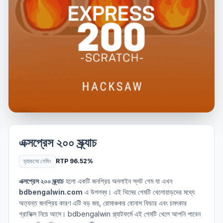
▶
এক্সপ্রেস ২০০ স্ক্র্যাচ
হ্যাকসো গেমিং
RTP 96.52%
এক্সপ্রেস ২০০ স্ক্র্যাচ
হলো একটি জনপ্রিয় অনলাইন স্লট গেম যা এখন
bdbengalwin.com
এ উপলব্ধ। এই থিমের গেমটি খেলোয়াড়দের মধ্যে
অত্যন্ত জনপ্রিয় কারণ এটি বড় জয়, রোমাঞ্চকর বোনাস ফিচার এবং চমৎকার
গ্রাফিক্স নিয়ে আসে। bdbengalwin প্ল্যাটফর্মে এই গেমটি খেলে আপনি পাবেন