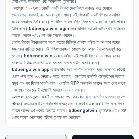
সেরা গেমিং অভিজ্ঞতা এবং আকর্ষণীয় পুরস্কার।
এক্সপ্রেস ২০০ স্ক্র্যাচ গেমটি একটি উন্নত মেকানিজম ব্যবহার করে যেখানে
খেলোয়াড়রা সহজেই বড় জয়ের সুযোগ পায়। এই ফিচারটি একটি স্পিনে একাধিক
জয়ের সম্ভাবনা তৈরি করে। গেমটিতে রয়েছে রঙিন সিম্বল যা একটি জাদুকরী পরিবেশ
তৈরি করে।
bdbengalwin login
করে আপনি সহজেই এই গেমটি অ্যাক্সেস
করতে পারবেন এবং খেলা শুরু করতে পারবেন।
গেমের বিশেষ ফিচারগুলোর মধ্যে রয়েছে বিভিন্ন বোনাস রাউন্ড যা আপনার জয়ের
সম্ভাবনা বাড়িয়ে দেয়। এই মডিফায়ারগুলো গেমপ্লেকে আরও উত্তেজনাপূর্ণ করে
তোলে।
bdbengalwin
ব্যবহারকারীরা এই গেমটি বিশেষভাবে পছন্দ করেন
কারণ এটি উচ্চ পেআউট এবং ঘন ঘন বোনাস রাউন্ড অফার করে।
bdbengalwin app
ডাউনলোড করে আপনি যেকোনো সময় যেকোনো জায়গা
থেকে এক্সপ্রেস ২০০ স্ক্র্যাচ খেলতে পারবেন। মোবাইল ভার্সনটি ডেস্কটপের মতোই
মসৃণ এবং সব ফিচার সমর্থন করে। গেমটির RTP অনলাইন স্লটের জন্য বেশ ভালো
এবং খেলোয়াড়দের দীর্ঘমেয়াদী জয়ের সম্ভাবনা বাড়ায়।
এক্সপ্রেস ২০০ স্ক্র্যাচ একটি রোমাঞ্চকর গেম যার মানে হলো আপনি বড় জয়ের সুযোগ
পাবেন। ম্যাক্সিমাম উইন পটেনশিয়াল অত্যন্ত আকর্ষণীয় এবং একটি স্পিনে আপনার
বাজির অনেক গুণ পর্যন্ত জিততে পারেন।
bdbengalwin
প্ল্যাটফর্মে এই গেমটি
খেলে অনেক খেলোয়াড় ইতিমধ্যে বড় জয় পেয়েছেন।