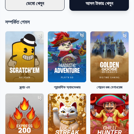
ডেমো খেলুন
আসল টাকায় খেলুন
সম্পর্কিত গেমস
স্ক্র্যাচ এম
প্যান্ডাস্টিক অ্যাডভেঞ্চার
গোল্ডেন গুজ মেগাওয়েজ