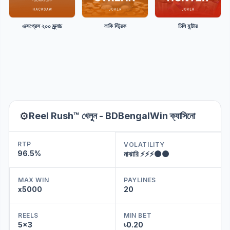
এক্সপ্রেস ২০০ স্ক্র্যাচ
লাকি স্ট্রিক
চিলি হান্টার
⚙️
Reel Rush™ খেলুন - BDBengalWin ক্যাসিনো
RTP
VOLATILITY
96.5%
মাঝারি ⚡⚡⚡🌑🌑
MAX WIN
PAYLINES
x5000
20
REELS
MIN BET
5x3
৳0.20