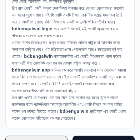
সেরা গেমিং অভিজ্ঞতা এবং আকর্ষণীয় পুরস্কার।
রিল রাশ গেমটি একটি উন্নত মেকানিজম ব্যবহার করে যেখানে খেলোয়াড়রা সহজেই
বড় জয়ের সুযোগ পায়। এই ফিচারটি একটি স্পিনে একাধিক জয়ের সম্ভাবনা তৈরি
করে। গেমটিতে রয়েছে রঙিন সিম্বল যা একটি জাদুকরী পরিবেশ তৈরি করে।
bdbengalwin login
করে আপনি সহজেই এই গেমটি অ্যাক্সেস করতে
পারবেন এবং খেলা শুরু করতে পারবেন।
গেমের বিশেষ ফিচারগুলোর মধ্যে রয়েছে বিভিন্ন বোনাস রাউন্ড যা আপনার জয়ের
সম্ভাবনা বাড়িয়ে দেয়। এই মডিফায়ারগুলো গেমপ্লেকে আরও উত্তেজনাপূর্ণ করে
তোলে।
bdbengalwin
ব্যবহারকারীরা এই গেমটি বিশেষভাবে পছন্দ করেন
কারণ এটি উচ্চ পেআউট এবং ঘন ঘন বোনাস রাউন্ড অফার করে।
bdbengalwin app
ডাউনলোড করে আপনি যেকোনো সময় যেকোনো জায়গা
থেকে রিল রাশ খেলতে পারবেন। মোবাইল ভার্সনটি ডেস্কটপের মতোই মসৃণ এবং সব
ফিচার সমর্থন করে। গেমটির RTP অনলাইন স্লটের জন্য বেশ ভালো এবং
খেলোয়াড়দের দীর্ঘমেয়াদী জয়ের সম্ভাবনা বাড়ায়।
রিল রাশ একটি রোমাঞ্চকর গেম যার মানে হলো আপনি বড় জয়ের সুযোগ পাবেন।
ম্যাক্সিমাম উইন পটেনশিয়াল অত্যন্ত আকর্ষণীয় এবং একটি স্পিনে আপনার বাজির
অনেক গুণ পর্যন্ত জিততে পারেন।
bdbengalwin
প্ল্যাটফর্মে এই গেমটি খেলে
অনেক খেলোয়াড় ইতিমধ্যে বড় জয় পেয়েছেন।