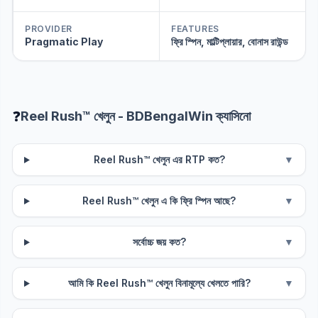
PROVIDER
FEATURES
Pragmatic Play
ফ্রি স্পিন, মাল্টিপ্লায়ার, বোনাস রাউন্ড
❓
Reel Rush™ খেলুন - BDBengalWin ক্যাসিনো
Reel Rush™ খেলুন এর RTP কত?
▼
Reel Rush™ খেলুন এ কি ফ্রি স্পিন আছে?
▼
সর্বোচ্চ জয় কত?
▼
আমি কি Reel Rush™ খেলুন বিনামূল্যে খেলতে পারি?
▼