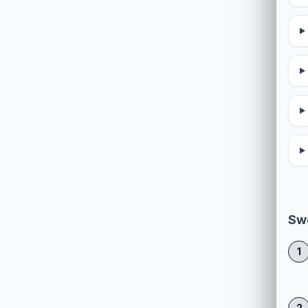
Swe
1
2