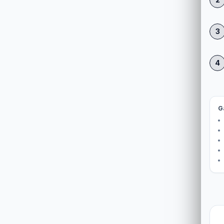
3
4
G