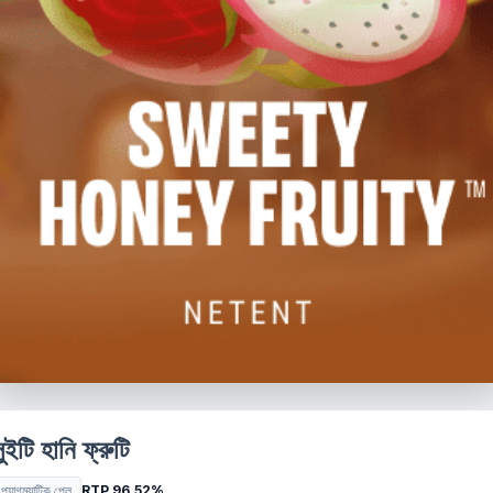
▶
ুইটি হানি ফ্রুটি
প্র্যাগম্যাটিক প্লে
RTP 96.52%