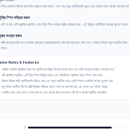
স্পিন বোতামে ক্লিক করে রিল ঘোরানো শুরু করুন। ফল এবং মধুর প্রতীকগুলি ঘুরবে এবং থামবে যাতে জয়ের সমন্বয় তৈ
ফ্রি স্পিন সক্রিয় করুন
৩টি বা তার বেশি স্ক্যাটার প্রতীক পেলে ফ্রি স্পিন বোনাস রাউন্ড সক্রিয় হবে। এই রাউন্ডে অতিরিক্ত জয়ের সুযোগ পাবে
জয় সংগ্রহ করুন
জয়ী সমন্বয় তৈরি হলে আপনার পুরস্কার স্বয়ংক্রিয়ভাবে আপনার ব্যালেন্সে যোগ হবে। টাম্বল ফিচার নতুন প্রতীক নিয়
পারে।
ame Rules & Features
ওয়াইল্ড প্রতীক স্ক্যাটার ছাড়া সব প্রতীকের বিকল্প হিসেবে কাজ করে এবং জয়ী সমন্বয় তৈরিতে সাহায্য করে
৩টি স্ক্যাটার প্রতীক ১০টি ফ্রি স্পিন সক্রিয় করে এবং অতিরিক্ত স্ক্যাটার আরও স্পিন যোগ করে
টাম্বল ফিচার জয়ী প্রতীকগুলি সরিয়ে দেয় এবং নতুন প্রতীক পড়ে একই স্পিনে একাধিক জয়ের সুযোগ দেয়
মধু পাত্র প্রতীক বিশেষ মাল্টিপ্লায়ার সক্রিয় করতে পারে যা আপনার জয় ২x থেকে ৫x পর্যন্ত বাড়ায়
পেলাইন বাম থেকে ডানে গণনা করা হয় এবং জয়ের জন্য কমপক্ষে ৩টি মিলে যাওয়া প্রতীক প্রয়োজন
5