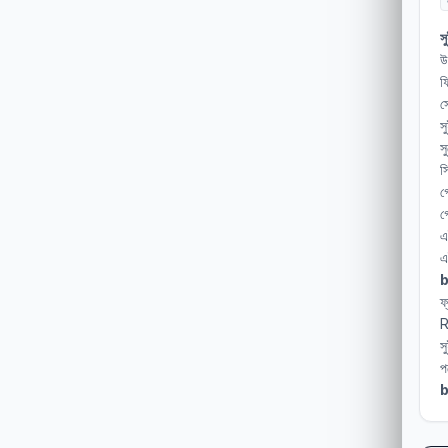
স
উ
ফ
স
স
স
স
গ
গ
এ
এ
ফ
R
স
প