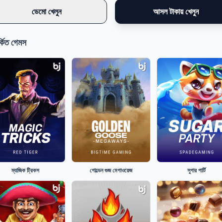
ডেমো খেলুন
আসল টাকায় খেলুন
র্কিত গেমস
ম্যাজিক ট্রিকস
গোল্ডেন গুজ মেগাওয়েজ
সুগার পার্টি