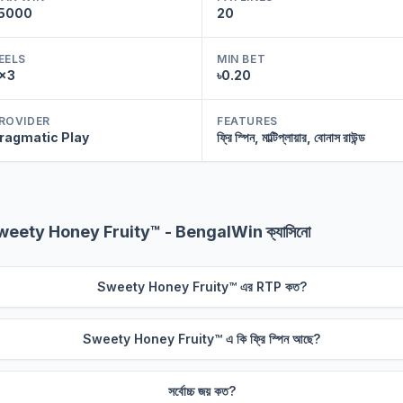
5000
20
EELS
MIN BET
x3
৳0.20
ROVIDER
FEATURES
ragmatic Play
ফ্রি স্পিন, মাল্টিপ্লায়ার, বোনাস রাউন্ড
weety Honey Fruity™ - BengalWin ক্যাসিনো
Sweety Honey Fruity™ এর RTP কত?
Sweety Honey Fruity™ এ কি ফ্রি স্পিন আছে?
সর্বোচ্চ জয় কত?